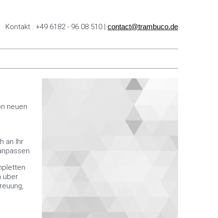
Kontakt : +49 6182 - 96 08 510 |
contact@trambuco.de
on neuen
h an Ihr
anpassen.
mpletten
n über
reuung,