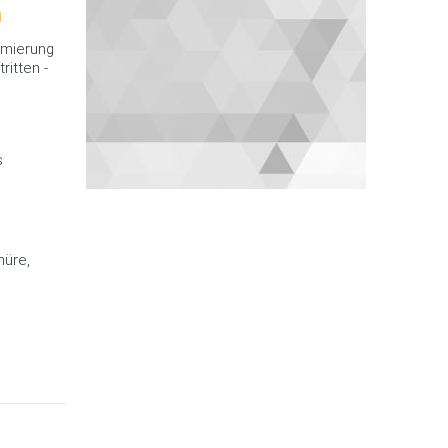
n
mmierung
ritten -
s
hüre,