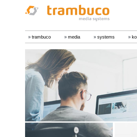
»
trambuco
»
media
»
systems
»
ko